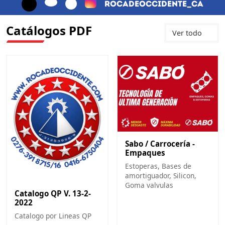
rocadeoccidente_ca
Catálogos PDF
Ver todo
Sabo / Carrocería -
Empaques
Estoperas, Bases de
amortiguador, Silicon,
Goma valvulas
Catalogo QP V. 13-2-
2022
Catalogo por Lineas QP