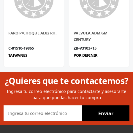
FARO P/CHOQUE AE82 RH.
VALVULA ADM.GM
CENTURY
C-81510-19865
ZB-V3103+15
TAIWANES
POR DEFINIR
¿Quieres que te contactemos?
Ingresa tu correo electrónico para contactarte y asesorarte
para que puedas hacer tu compra
Enviar