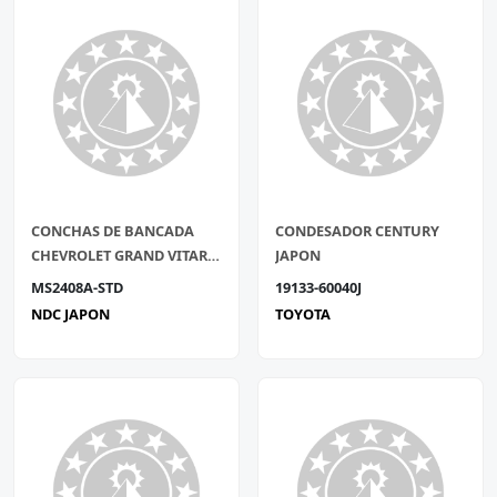
CONCHAS DE BANCADA
CONDESADOR CENTURY
CHEVROLET GRAND VITARA
JAPON
2.0L 4CIL STD J20A 16V 02-05
MS2408A-STD
19133-60040J
NDC JAPON JGO
NDC JAPON
TOYOTA